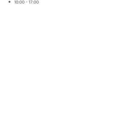
10:00 - 17:00
Horarios
Lun – Vie: 09:00 – 18:00
Sábado: 09:00 – 14:00
Domingo: Cerrado
LINK DE SERVICIOS
NOSOTROS
SERVICIOS
CONTACTO
SIGUENOS